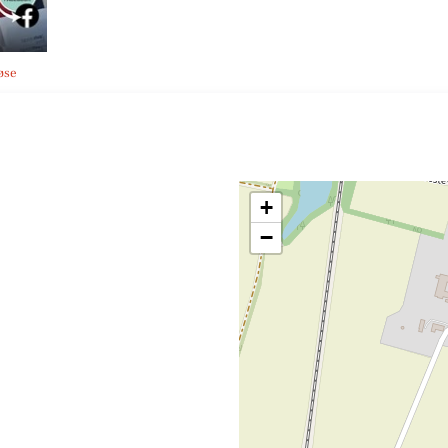
øse
+
−