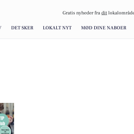
Gratis nyheder fra
dit
lokalområde
V
DET SKER
LOKALT NYT
MØD DINE NABOER