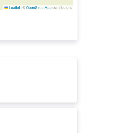
Leaflet
|
©
OpenStreetMap
contributors