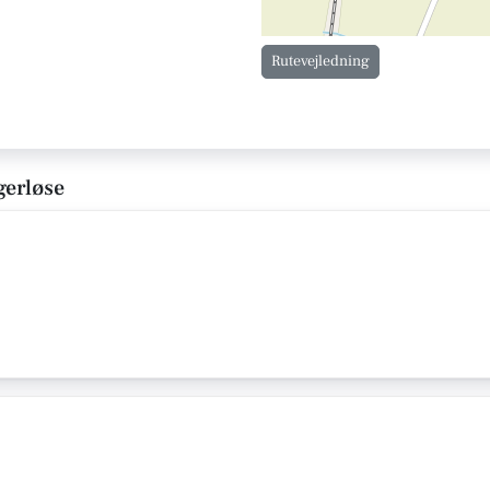
Rutevejledning
gerløse