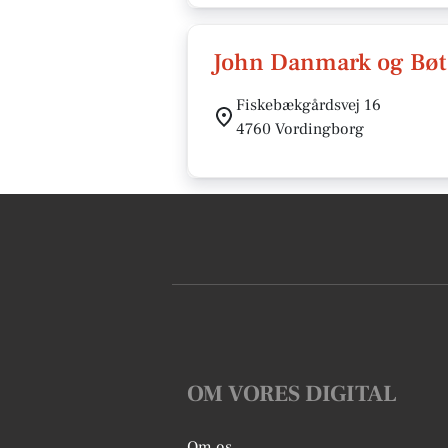
John Danmark og Bøtø
Fiskebækgårdsvej 16
4760 Vordingborg
OM VORES DIGITAL
Om os