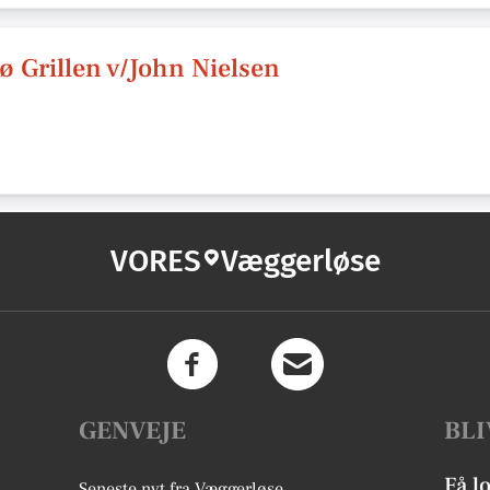
 Grillen v/John Nielsen
VORES
Væggerløse
GENVEJE
BLI
Få l
Seneste nyt fra Væggerløse