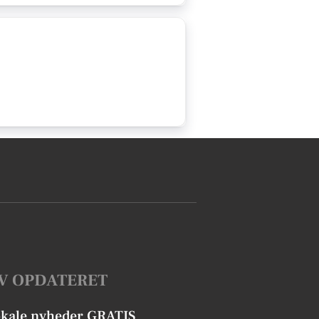
V OPDATERET
okale nyheder GRATIS