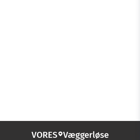
VORES
Væggerløse