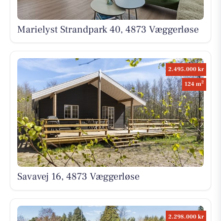
Marielyst Strandpark 40, 4873 Væggerløse
2.495.000 kr
2
124 m
Savavej 16, 4873 Væggerløse
2.298.000 kr