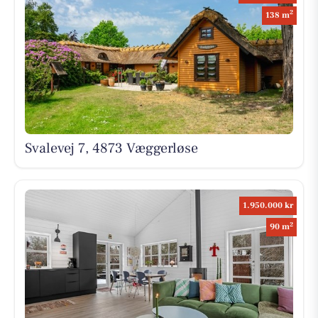
2
138 m
Svalevej 7, 4873 Væggerløse
1.950.000 kr
2
90 m