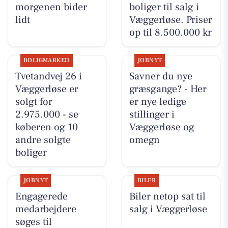
morgenen bider
boliger til salg i
lidt
Væggerløse. Priser
op til 8.500.000 kr
BOLIGMARKED
JOBNYT
Tvetandvej 26 i
Savner du nye
Væggerløse er
græsgange? - Her
solgt for
er nye ledige
2.975.000 - se
stillinger i
køberen og 10
Væggerløse og
andre solgte
omegn
boliger
JOBNYT
BILER
Engagerede
Biler netop sat til
medarbejdere
salg i Væggerløse
søges til