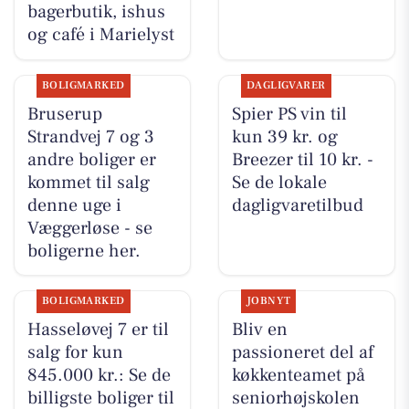
bagerbutik, ishus
og café i Marielyst
BOLIGMARKED
DAGLIGVARER
Bruserup
Spier PS vin til
Strandvej 7 og 3
kun 39 kr. og
andre boliger er
Breezer til 10 kr. -
kommet til salg
Se de lokale
denne uge i
dagligvaretilbud
Væggerløse - se
boligerne her.
BOLIGMARKED
JOBNYT
Hasseløvej 7 er til
Bliv en
salg for kun
passioneret del af
845.000 kr.: Se de
køkkenteamet på
billigste boliger til
seniorhøjskolen