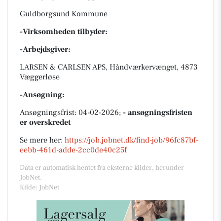
Guldborgsund Kommune
-Virksomheden tilbyder:
-Arbejdsgiver:
LARSEN & CARLSEN APS, Håndværkervænget, 4873
Væggerløse
-Ansøgning:
Ansøgningsfrist: 04-02-2026;
- ansøgningsfristen
er overskredet
Se mere her:
https://job.jobnet.dk/find-job/96fc87bf-
eebb-461d-adde-2cc0de40c25f
Data er automatisk hentet fra eksterne kilder, herunder
JobNet.
Kilde: JobNet