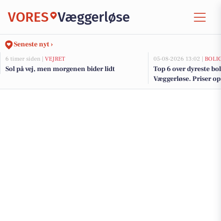
VORES
Væggerløse
Seneste nyt ›
6 timer siden |
VEJRET
05-08-2026 13:02 |
BOLI
Sol på vej, men morgenen bider lidt
Top 6 over dyreste boli
Væggerløse. Priser op 