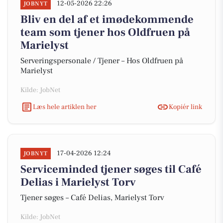
12-05-2026 22:26
JOBNYT
Bliv en del af et imødekommende
team som tjener hos Oldfruen på
Marielyst
Serveringspersonale / Tjener – Hos Oldfruen på
Marielyst
Kilde: JobNet
Læs hele artiklen her
Kopiér link
17-04-2026 12:24
JOBNYT
Serviceminded tjener søges til Café
Delias i Marielyst Torv
Tjener søges – Café Delias, Marielyst Torv
Kilde: JobNet