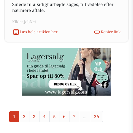
Smede til alsidigt arbejde søges, tiltrædelse efter
nærmere aftale.
Kilde: JobNet
Læs hele artiklen her
Kopiér link
1
2
3
4
5
6
7
...
26