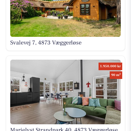
Svalevej 7, 4873 Væggerløse
1.950.000 kr
2
90 m
Marielyst Strandpark 40, 4873 Væggerløse