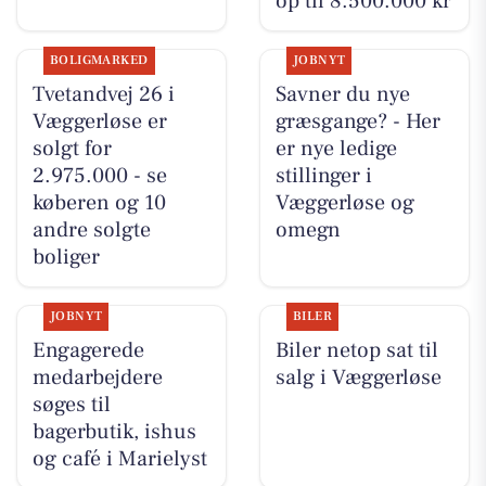
op til 8.500.000 kr
BOLIGMARKED
JOBNYT
Tvetandvej 26 i
Savner du nye
Væggerløse er
græsgange? - Her
solgt for
er nye ledige
2.975.000 - se
stillinger i
køberen og 10
Væggerløse og
andre solgte
omegn
boliger
JOBNYT
BILER
Engagerede
Biler netop sat til
medarbejdere
salg i Væggerløse
søges til
bagerbutik, ishus
og café i Marielyst