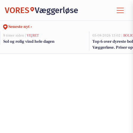
VORES
Væggerløse
Seneste nyt ›
8 timer siden |
VEJRET
05-08-2026 13:02 |
BOLI
Sol og rolig vind hele dagen
Top 6 over dyreste boli
Væggerløse. Priser op 