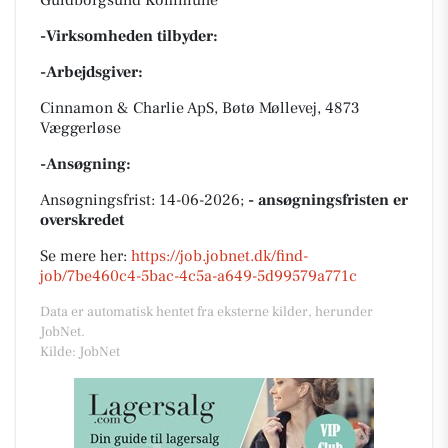
Guldborgsund Kommune
-Virksomheden tilbyder:
-Arbejdsgiver:
Cinnamon & Charlie ApS, Bøtø Møllevej, 4873
Væggerløse
-Ansøgning:
Ansøgningsfrist: 14-06-2026;
- ansøgningsfristen er
overskredet
Se mere her:
https://job.jobnet.dk/find-
job/7be460c4-5bac-4c5a-a649-5d99579a771c
Data er automatisk hentet fra eksterne kilder, herunder
JobNet.
Kilde: JobNet