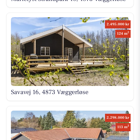
2.495.000 kr
2
124 m
Savavej 16, 4873 Væggerløse
2.298.000 kr
2
113 m