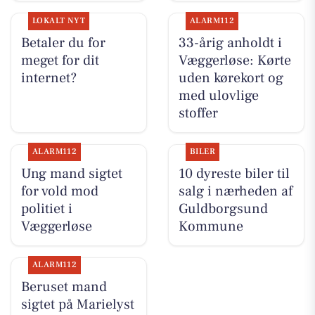
LOKALT NYT
ALARM112
Betaler du for
33-årig anholdt i
meget for dit
Væggerløse: Kørte
internet?
uden kørekort og
med ulovlige
stoffer
ALARM112
BILER
Ung mand sigtet
10 dyreste biler til
for vold mod
salg i nærheden af
politiet i
Guldborgsund
Væggerløse
Kommune
ALARM112
Beruset mand
sigtet på Marielyst