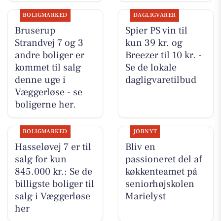
BOLIGMARKED
DAGLIGVARER
Bruserup
Spier PS vin til
Strandvej 7 og 3
kun 39 kr. og
andre boliger er
Breezer til 10 kr. -
kommet til salg
Se de lokale
denne uge i
dagligvaretilbud
Væggerløse - se
boligerne her.
BOLIGMARKED
JOBNYT
Hasseløvej 7 er til
Bliv en
salg for kun
passioneret del af
845.000 kr.: Se de
køkkenteamet på
billigste boliger til
seniorhøjskolen
salg i Væggerløse
Marielyst
her