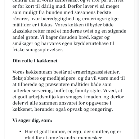
central del af vores fællesskab, og vi tror på, at livet
er for kort til dårlig mad. Derfor laver vi så meget
som muligt fra bunden med sæsonens bedste
råvarer, hvor bæredygtighed og ernæringsrigtige
måltider er i fokus. Vores køkken tilbyder både
klassiske retter med et moderne twist og en stigende
andel grønt. Vi bager desuden brød, kager og
småkager og har vores egen krydderurtehave til
friske smagsoplevelser.
Din rolle i køkkenet
Vores køkkenteam består af ernæringsassistenter,
fleksjobbere og medhjælpere, og du vil være med til
at tilberede og præsentere måltider både som
tallerkenservering, buffet og
family style
. Vi ved, at
et godt arbejdsmiljø kan smages i maden, og derfor
deler vi alle sammen ansvaret for opgaverne i
køkkenet, herunder også opvask og rengøring.
Vi søger dig, som:
Har et godt humør, energi, der smitter, og er
glad for at omgås andre mennesker