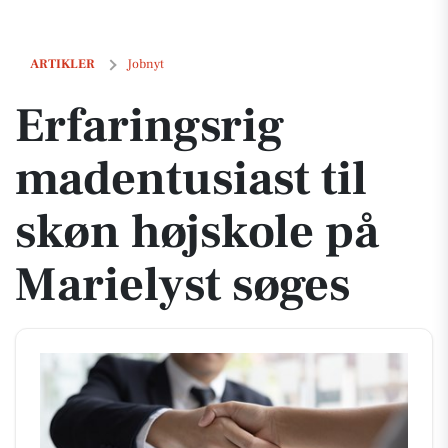
Erfaringsrig madentusiast til skøn højskole på Marielyst søges
ARTIKLER
Jobnyt
Erfaringsrig
madentusiast til
skøn højskole på
Marielyst søges