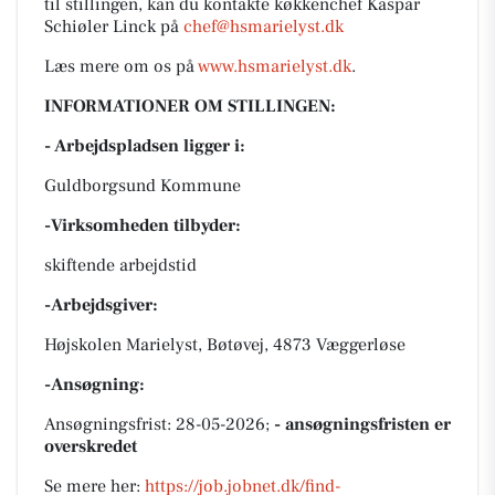
til stillingen, kan du kontakte køkkenchef Kaspar
Schiøler Linck på
chef@hsmarielyst.dk
Læs mere om os på
www.hsmarielyst.dk
.
INFORMATIONER OM STILLINGEN:
- Arbejdspladsen ligger i:
Guldborgsund Kommune
-Virksomheden tilbyder:
skiftende arbejdstid
-Arbejdsgiver:
Højskolen Marielyst, Bøtøvej, 4873 Væggerløse
-Ansøgning:
Ansøgningsfrist: 28-05-2026;
- ansøgningsfristen er
overskredet
Se mere her:
https://job.jobnet.dk/find-