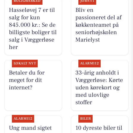
BOLIGMARKED
JOBNYT
Hasseløvej 7 er til
Bliv en
salg for kun
passioneret del af
845.000 kr.: Se de
køkkenteamet på
billigste boliger til
seniorhøjskolen
salg i Væggerløse
Marielyst
her
LOKALT NYT
ALARM112
Betaler du for
33-årig anholdt i
meget for dit
Væggerløse: Kørte
internet?
uden kørekort og
med ulovlige
stoffer
ALARM112
BILER
Ung mand sigtet
10 dyreste biler til