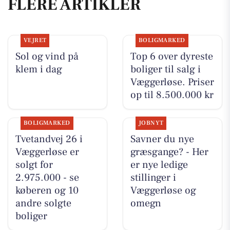
FLERE ARTIKLER
VEJRET
BOLIGMARKED
Sol og vind på
Top 6 over dyreste
klem i dag
boliger til salg i
Væggerløse. Priser
op til 8.500.000 kr
BOLIGMARKED
JOBNYT
Tvetandvej 26 i
Savner du nye
Væggerløse er
græsgange? - Her
solgt for
er nye ledige
2.975.000 - se
stillinger i
køberen og 10
Væggerløse og
andre solgte
omegn
boliger