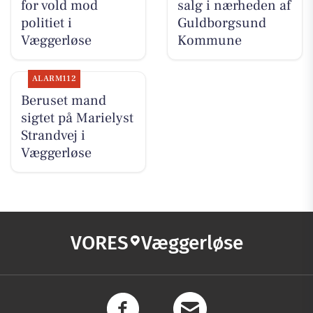
for vold mod
salg i nærheden af
politiet i
Guldborgsund
Væggerløse
Kommune
ALARM112
Beruset mand
sigtet på Marielyst
Strandvej i
Væggerløse
VORES
Væggerløse