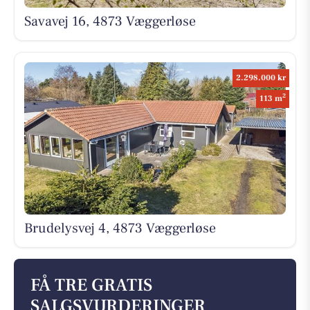
Savavej 16, 4873 Væggerløse
2.298.000 kr
2
113 m
Brudelysvej 4, 4873 Væggerløse
FÅ TRE GRATIS
SALGSVURDERINGER