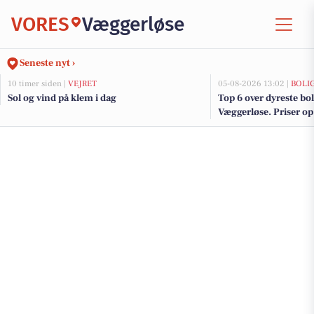
VORES
Væggerløse
Seneste nyt ›
10 timer siden |
VEJRET
05-08-2026 13:02 |
BOLI
Sol og vind på klem i dag
Top 6 over dyreste boli
Væggerløse. Priser op 