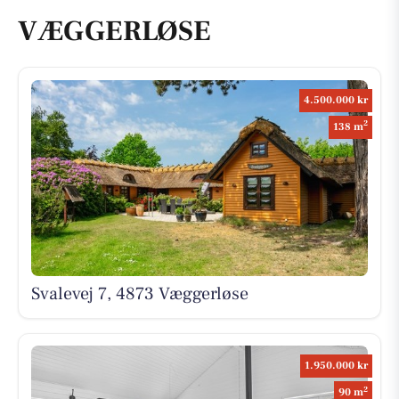
VÆGGERLØSE
4.500.000 kr
2
138 m
Svalevej 7, 4873 Væggerløse
1.950.000 kr
2
90 m