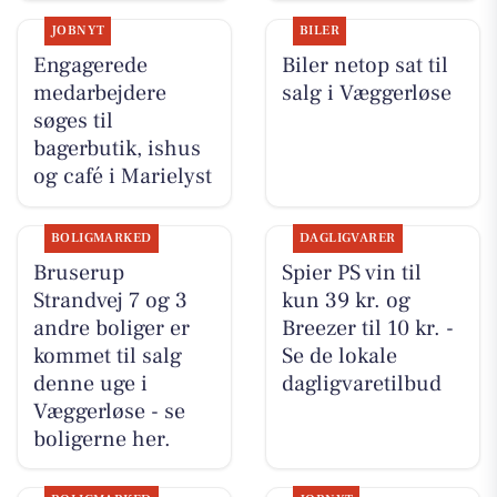
JOBNYT
BILER
Engagerede
Biler netop sat til
medarbejdere
salg i Væggerløse
søges til
bagerbutik, ishus
og café i Marielyst
BOLIGMARKED
DAGLIGVARER
Bruserup
Spier PS vin til
Strandvej 7 og 3
kun 39 kr. og
andre boliger er
Breezer til 10 kr. -
kommet til salg
Se de lokale
denne uge i
dagligvaretilbud
Væggerløse - se
boligerne her.