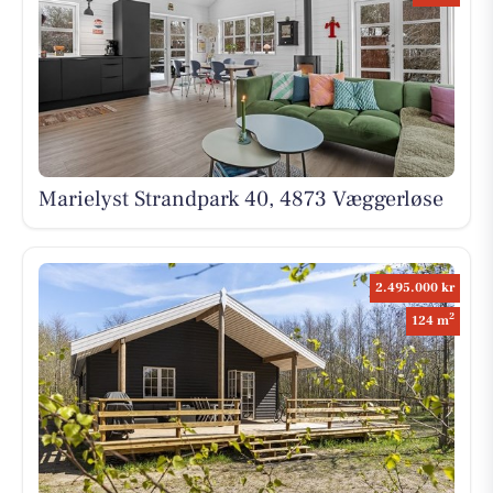
Marielyst Strandpark 40, 4873 Væggerløse
2.495.000 kr
2
124 m