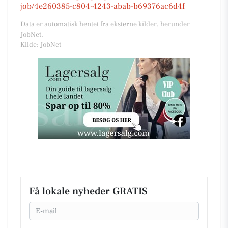
job/4e260385-c804-4243-abab-b69376ac6d4f
Data er automatisk hentet fra eksterne kilder, herunder
JobNet.
Kilde: JobNet
Få lokale nyheder GRATIS
Email