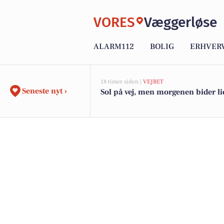
VORES
Væggerløse
ALARM112
BOLIG
ERHVER
18 timer siden |
VEJRET
Seneste nyt ›
Sol på vej, men morgenen bider li