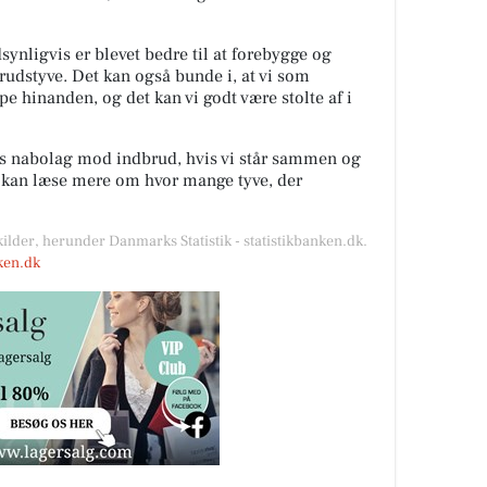
ynligvis er blevet bedre til at forebygge og
rudstyve. Det kan også bunde i, at vi som
lpe hinanden, og det kan vi godt være stolte af i
es nabolag mod indbrud, hvis vi står sammen og
u kan læse mere om hvor mange tyve, der
kilder, herunder Danmarks Statistik - statistikbanken.dk.
nken.dk