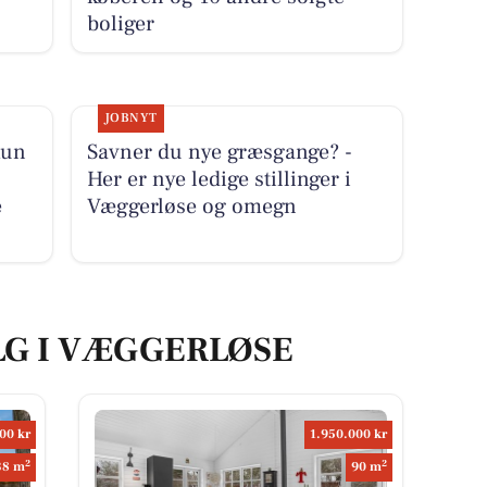
boliger
JOBNYT
kun
Savner du nye græsgange? -
Her er nye ledige stillinger i
e
Væggerløse og omegn
LG I VÆGGERLØSE
00 kr
1.950.000 kr
2
2
38 m
90 m