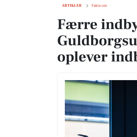
Færre indbyggere i Guldborgsund Ko
ARTIKLER
Fakta om
Færre indby
Guldborgs
oplever in