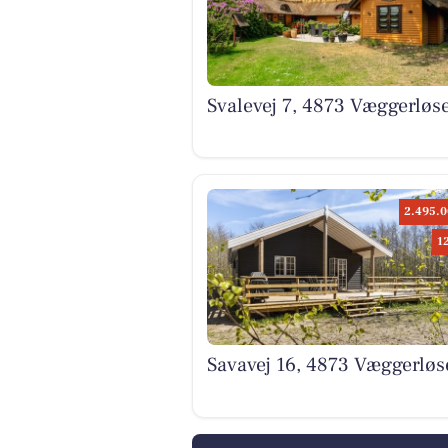
Svalevej 7, 4873 Væggerløs
2.495.0
1
Savavej 16, 4873 Væggerløs