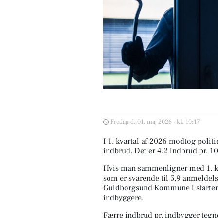
Fredag d. 01. maj 2026 - kl. 10:17
I 1. kvartal af 2026 modtog pol
indbrud. Det er 4,2 indbrud pr. 1
Hvis man sammenligner med 1. kva
som er svarende til 5,9 anmeldels
Guldborgsund Kommune i starten a
indbyggere.
Færre indbrud pr. indbygger tegn