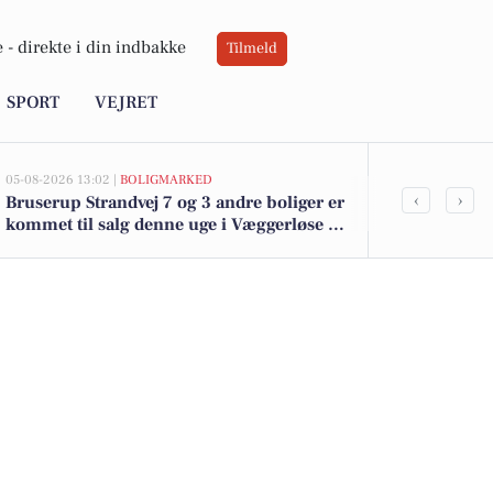
 -
direkte i din indbakke
Tilmeld
SPORT
VEJRET
05-08-2026 13:02 |
BOLIGMARKED
02-08-2026 16:04
‹
›
Bruserup Strandvej 7 og 3 andre boliger er
Spier PS vin 
kommet til salg denne uge i Væggerløse -
kr. - Se de l
se boligerne her.