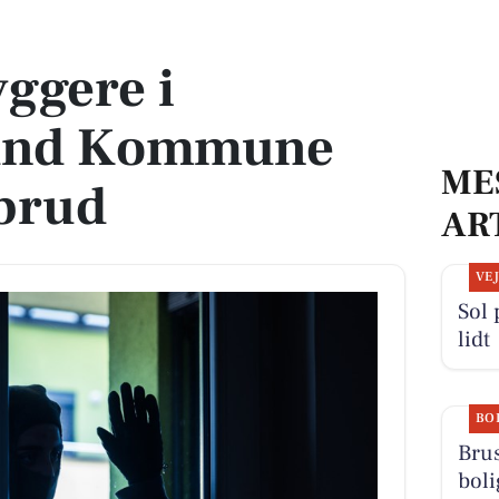
mmune oplever indbrud
ggere i
und Kommune
ME
dbrud
AR
VE
Sol 
lidt
BO
Brus
boli