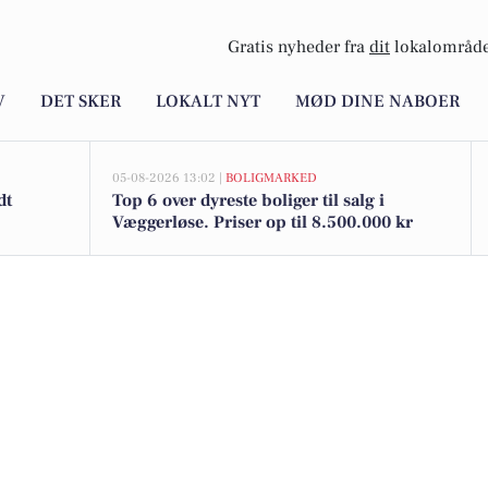
Gratis nyheder fra
dit
lokalområde
V
DET SKER
LOKALT NYT
MØD DINE NABOER
05-08-2026 13:02 |
BOLIGMARKED
dt
Top 6 over dyreste boliger til salg i
Væggerløse. Priser op til 8.500.000 kr