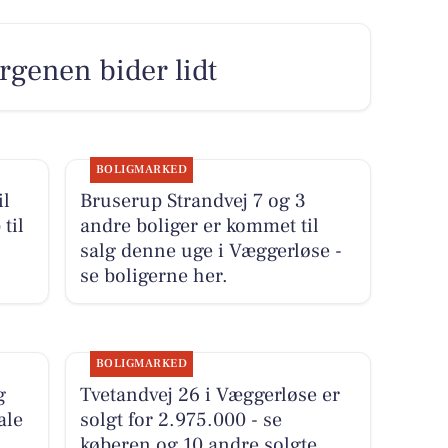
rgenen bider lidt
BOLIGMARKED
il
Bruserup Strandvej 7 og 3
til
andre boliger er kommet til
salg denne uge i Væggerløse -
se boligerne her.
BOLIGMARKED
g
Tvetandvej 26 i Væggerløse er
ale
solgt for 2.975.000 - se
køberen og 10 andre solgte