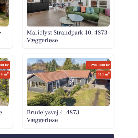
e
Marielyst Strandpark 40, 4873
Væggerløse
00 kr
2.298.000 kr
2
2
24 m
113 m
e
Brudelysvej 4, 4873
Væggerløse