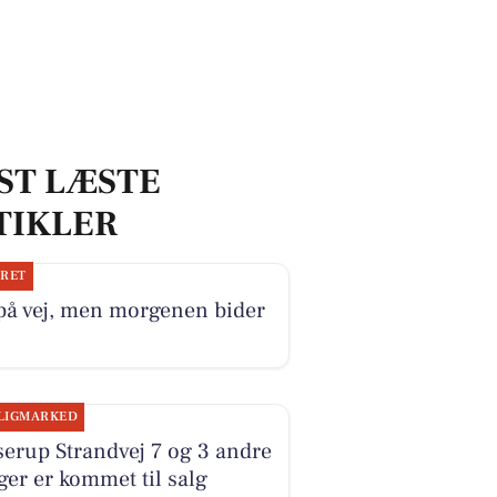
ST LÆSTE
TIKLER
JRET
på vej, men morgenen bider
LIGMARKED
erup Strandvej 7 og 3 andre
ger er kommet til salg