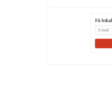
Få loka
Email