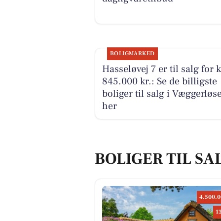
BOLIGMARKED
Hasseløvej 7 er til salg for 
845.000 kr.: Se de billigste
boliger til salg i Væggerløs
her
BOLIGER TIL SA
4.500.0
1