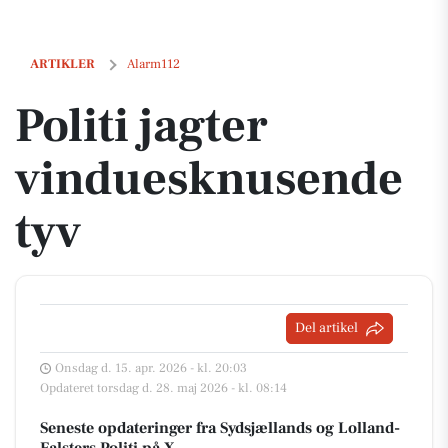
Politi jagter vinduesknusende tyv
ARTIKLER
Alarm112
Politi jagter
vinduesknusende
tyv
Del artikel
Onsdag d. 15. apr. 2026 - kl. 20:03
Opdateret torsdag d. 28. maj 2026 - kl. 08:14
Seneste opdateringer fra Sydsjællands og Lolland-