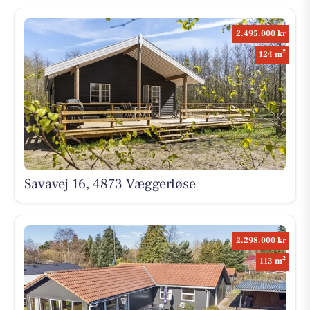
2.495.000 kr
2
124 m
Savavej 16, 4873 Væggerløse
2.298.000 kr
2
113 m