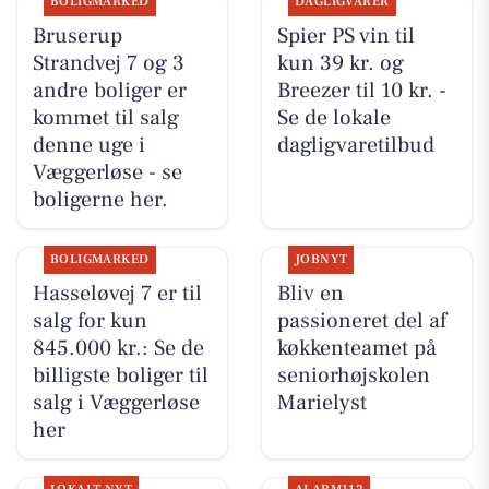
BOLIGMARKED
DAGLIGVARER
Bruserup
Spier PS vin til
Strandvej 7 og 3
kun 39 kr. og
andre boliger er
Breezer til 10 kr. -
kommet til salg
Se de lokale
denne uge i
dagligvaretilbud
Væggerløse - se
boligerne her.
BOLIGMARKED
JOBNYT
Hasseløvej 7 er til
Bliv en
salg for kun
passioneret del af
845.000 kr.: Se de
køkkenteamet på
billigste boliger til
seniorhøjskolen
salg i Væggerløse
Marielyst
her