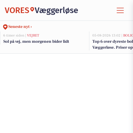
VORES
Væggerløse
Seneste nyt ›
6 timer siden |
VEJRET
05-08-2026 13:02 |
BOLI
Sol på vej, men morgenen bider lidt
Top 6 over dyreste boli
Væggerløse. Priser op 