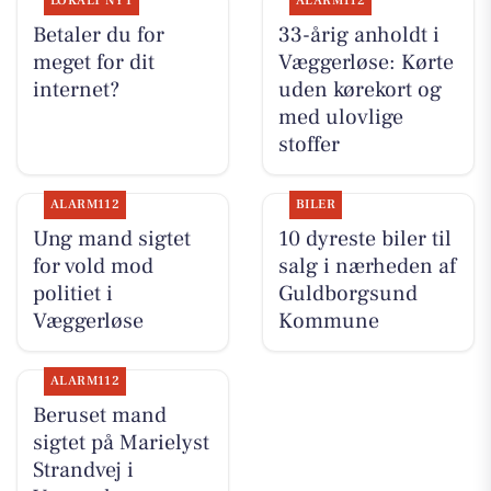
LOKALT NYT
ALARM112
Betaler du for
33-årig anholdt i
meget for dit
Væggerløse: Kørte
internet?
uden kørekort og
med ulovlige
stoffer
ALARM112
BILER
Ung mand sigtet
10 dyreste biler til
for vold mod
salg i nærheden af
politiet i
Guldborgsund
Væggerløse
Kommune
ALARM112
Beruset mand
sigtet på Marielyst
Strandvej i