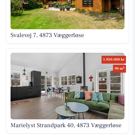
Svalevej 7, 4873 Væggerløse
1.950.000 kr
2
90 m
Marielyst Strandpark 40, 4873 Væggerløse