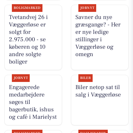
BOLIGMARKED
JOBNYT
Tvetandvej 26 i
Savner du nye
Væggerløse er
græsgange? - Her
solgt for
er nye ledige
2.975.000 - se
stillinger i
køberen og 10
Væggerløse og
andre solgte
omegn
boliger
JOBNYT
BILER
Engagerede
Biler netop sat til
medarbejdere
salg i Væggerløse
søges til
bagerbutik, ishus
og café i Marielyst