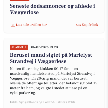
Seneste dødsannoncer og afdøde i
Væggerløse
Læs hele artiklen her
Kopiér link
06-07-2026 13:20
ALARM112
Beruset mand sigtet på Marielyst
Strandvej i Væggerløse
Natten til søndag klokken 00.17 fandt en
usædvanlig hændelse sted på Marielyst Strandvej i
Væggerløse. En 20-årig mand, der var beruset,
overså de offentlige toiletter, der befandt sig blot 15
meter fra ham, og valgte i stedet at tisse på en
cykelparkering.
Kilde: Sydsjællands og Lolland-Falsters Politi