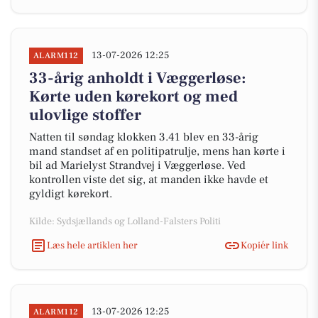
13-07-2026 12:25
ALARM112
33-årig anholdt i Væggerløse:
Kørte uden kørekort og med
ulovlige stoffer
Natten til søndag klokken 3.41 blev en 33-årig
mand standset af en politipatrulje, mens han kørte i
bil ad Marielyst Strandvej i Væggerløse. Ved
kontrollen viste det sig, at manden ikke havde et
gyldigt kørekort.
Kilde: Sydsjællands og Lolland-Falsters Politi
Læs hele artiklen her
Kopiér link
13-07-2026 12:25
ALARM112