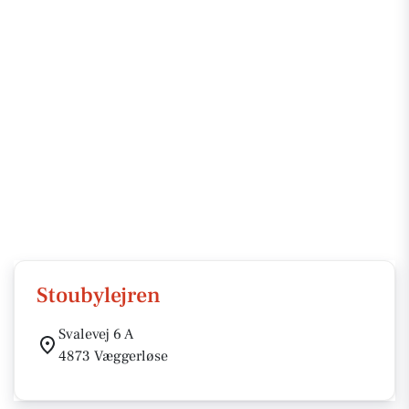
Stoubylejren
Svalevej 6 A
4873 Væggerløse