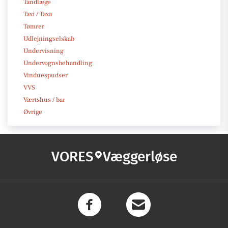
Tandlæge
Taxi / Taxa
Tømrer
Udlejningselskab
Undervisning
Undervognsbehandling
Vinduespudser
VVS
Værtshus / bar
Øvrige
VORES
Væggerløse