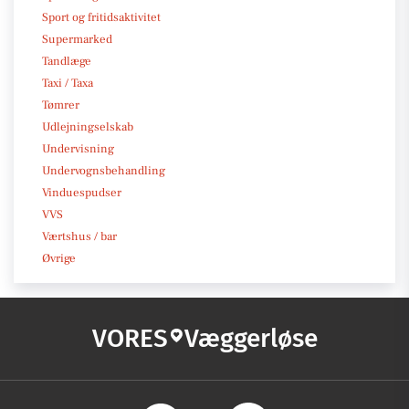
Sport og fritidsaktivitet
Supermarked
Tandlæge
Taxi / Taxa
Tømrer
Udlejningselskab
Undervisning
Undervognsbehandling
Vinduespudser
VVS
Værtshus / bar
Øvrige
VORES
Væggerløse