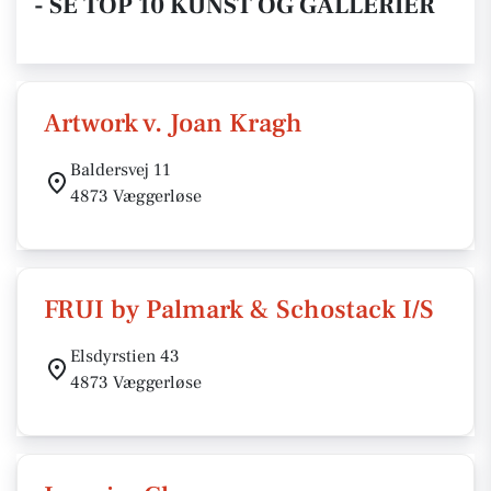
- SE TOP 10 KUNST OG GALLERIER
Artwork v. Joan Kragh
Baldersvej 11
4873 Væggerløse
FRUI by Palmark & Schostack I/S
Elsdyrstien 43
4873 Væggerløse