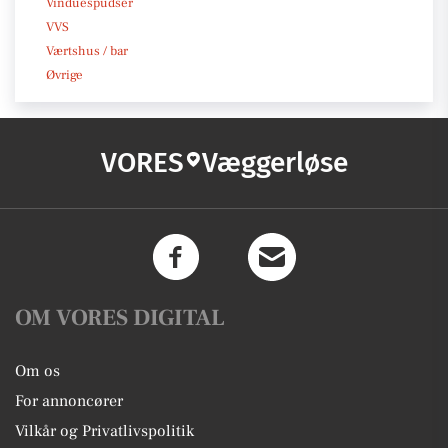
Vinduespudser
VVS
Værtshus / bar
Øvrige
VORES
Væggerløse
OM VORES DIGITAL
Om os
For annoncører
Vilkår og Privatlivspolitik