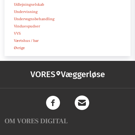
Udlejningselskab
Undervisning
Undervognsbehandling
Vinduespudser
VVS
Værtshus / bar
Øvrige
VORES
Væggerløse
OM VORES DIGITAL