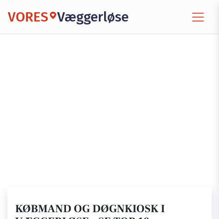
VORES
Væggerløse
KØBMAND OG DØGNKIOSK I